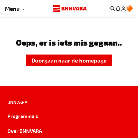
Menu
Oeps, er is iets mis gegaan..
Doorgaan naar de homepage
BNNVARA
Programma's
Over BNNVARA