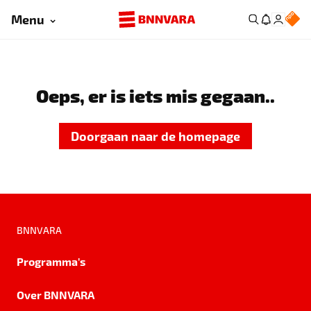
Menu
Oeps, er is iets mis gegaan..
Doorgaan naar de homepage
BNNVARA
Programma's
Over BNNVARA