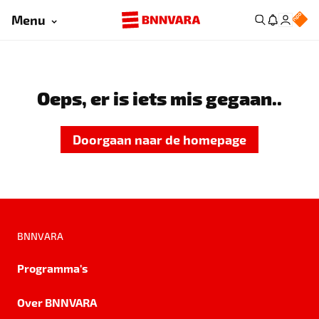
Menu
Oeps, er is iets mis gegaan..
Doorgaan naar de homepage
BNNVARA
Programma's
Over BNNVARA