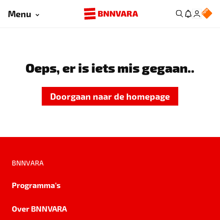
Menu
Oeps, er is iets mis gegaan..
Doorgaan naar de homepage
BNNVARA
Programma's
Over BNNVARA