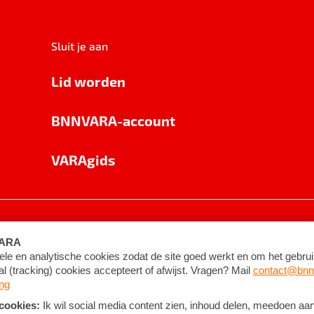
Sluit je aan
Lid worden
BNNVARA-account
VARAgids
voorwaarden
©
2026
BNNVARA