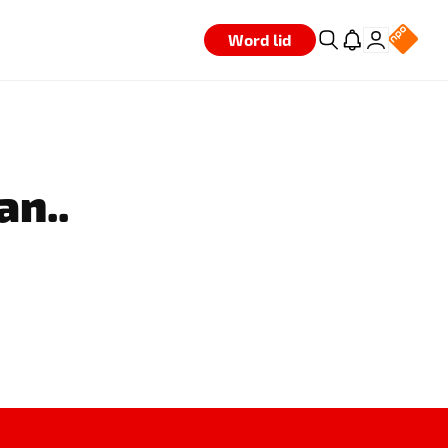
Word lid
an..