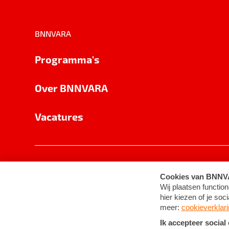
BNNVARA
Programma's
Over BNNVARA
Vacatures
Privacy
Cookie-instellingen
Algemene 