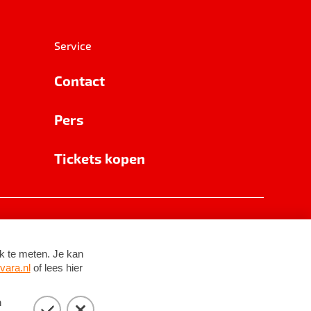
Service
Contact
Pers
Tickets kopen
RSIN 8531 62 402