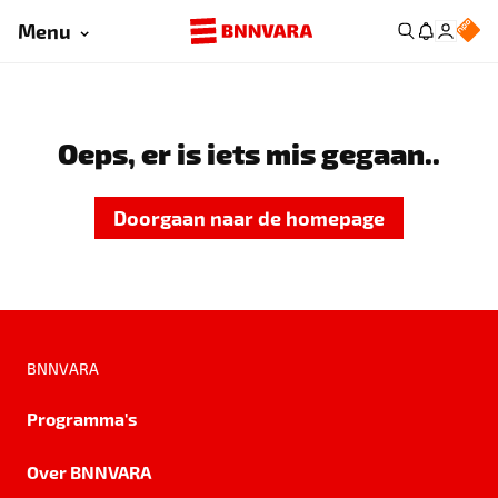
Menu
Oeps, er is iets mis gegaan..
Doorgaan naar de homepage
BNNVARA
Programma's
Over BNNVARA