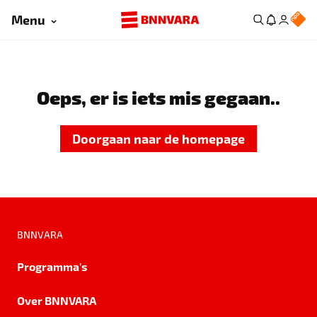
Menu
Oeps, er is iets mis gegaan..
Doorgaan naar de homepage
BNNVARA
Programma's
Over BNNVARA