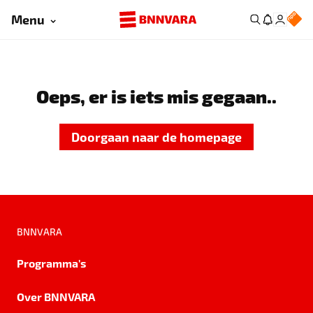
Menu
Oeps, er is iets mis gegaan..
Doorgaan naar de homepage
BNNVARA
Programma's
Over BNNVARA