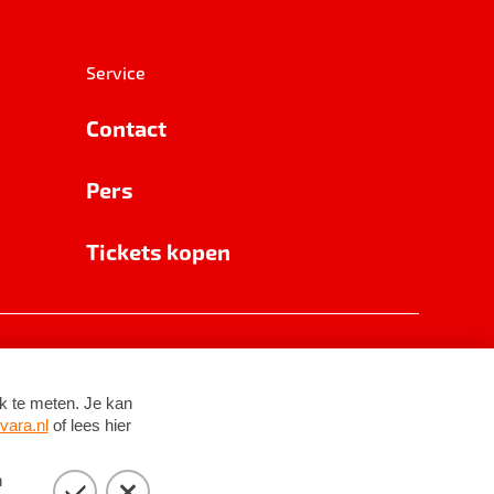
Service
Contact
Pers
Tickets kopen
RSIN 8531 62 402