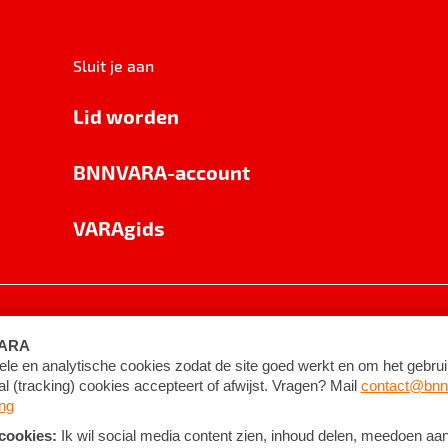
Sluit je aan
Lid worden
BNNVARA-account
VARAgids
voorwaarden
©
2026
BNNVARA