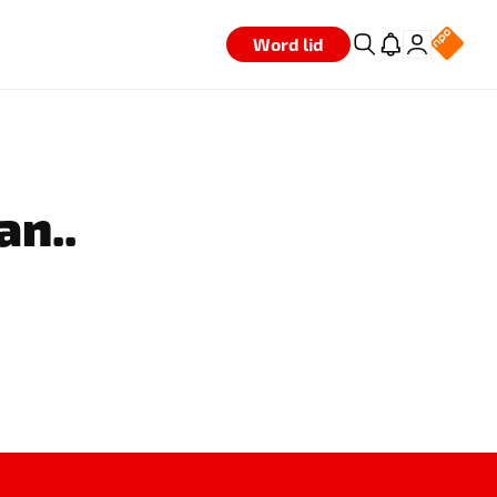
Word lid
an..