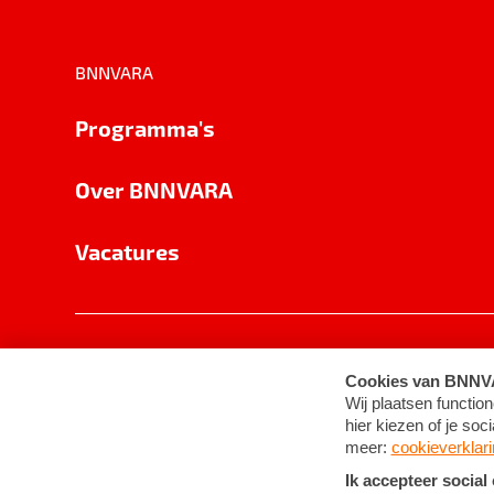
BNNVARA
Programma's
Over BNNVARA
Vacatures
Privacy
Cookie-instellingen
Algemene 