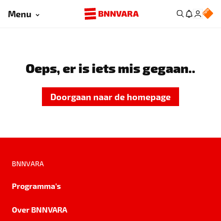
Menu
Oeps, er is iets mis gegaan..
Doorgaan naar de homepage
BNNVARA
Programma's
Over BNNVARA