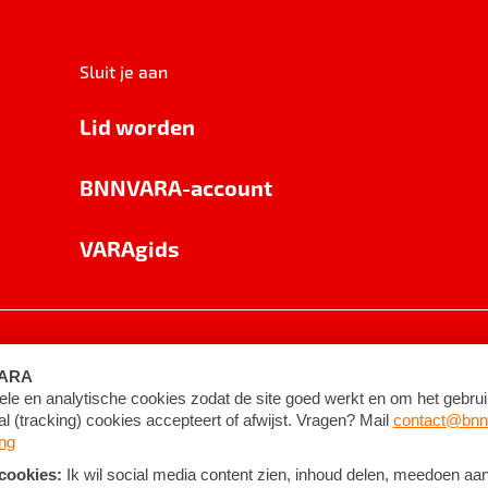
Sluit je aan
Lid worden
BNNVARA-account
VARAgids
voorwaarden
©
2026
BNNVARA