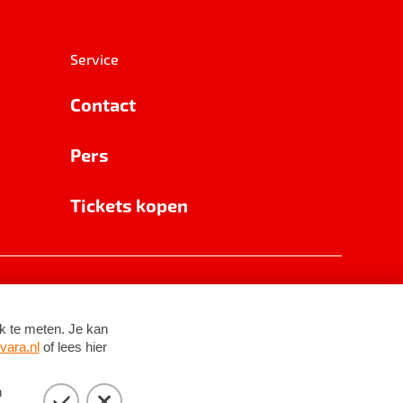
Service
Contact
Pers
Tickets kopen
RSIN 8531 62 402