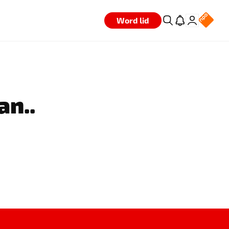
Word lid
an..