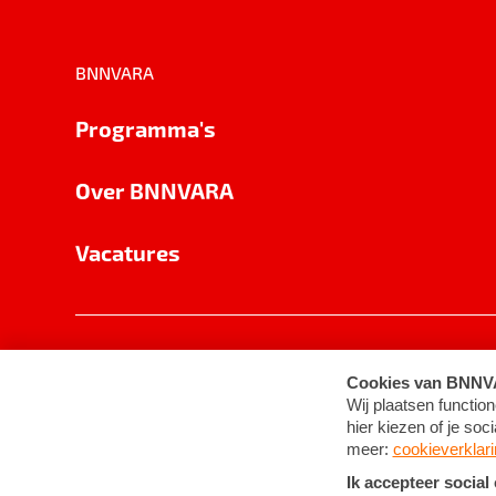
BNNVARA
Programma's
Over BNNVARA
Vacatures
Privacy
Cookie-instellingen
Algemene 