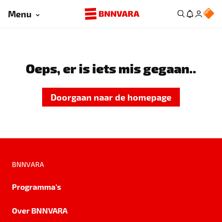
Menu
Oeps, er is iets mis gegaan..
Doorgaan naar de homepage
BNNVARA
Programma's
Over BNNVARA