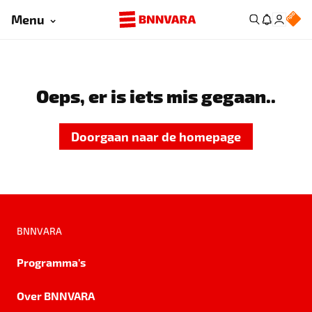
Menu
Oeps, er is iets mis gegaan..
Doorgaan naar de homepage
BNNVARA
Programma's
Over BNNVARA