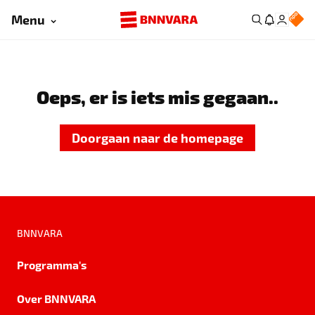
Menu
Oeps, er is iets mis gegaan..
Doorgaan naar de homepage
BNNVARA
Programma's
Over BNNVARA