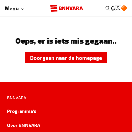
Menu
Oeps, er is iets mis gegaan..
Doorgaan naar de homepage
BNNVARA
Programma's
Over BNNVARA