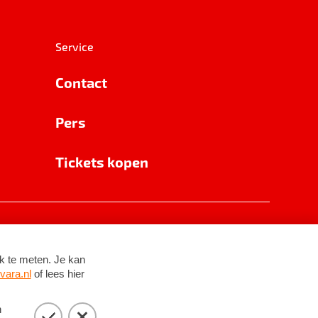
Service
Contact
Pers
Tickets kopen
RSIN 8531 62 402