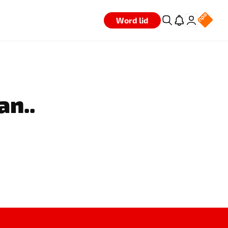
Word lid
an..