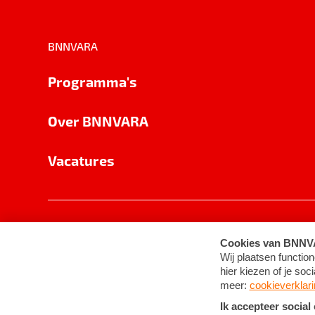
BNNVARA
Programma's
Over BNNVARA
Vacatures
Privacy
Cookie-instellingen
Algemene 