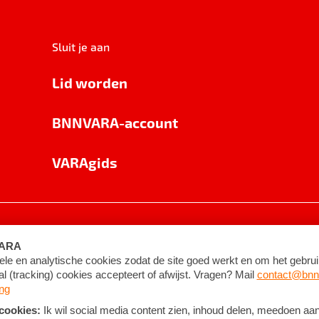
Sluit je aan
Lid worden
BNNVARA-account
VARAgids
voorwaarden
©
2026
BNNVARA