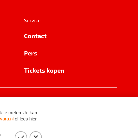
Service
Contact
Pers
Tickets kopen
RSIN 8531 62 402