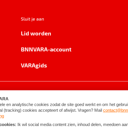
Sluit je aan
Lid worden
BNNVARA-account
VARAgids
voorwaarden
©
2026
BNNVARA