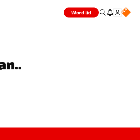
Word lid
an..