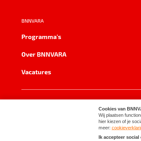
BNNVARA
Programma's
Over BNNVARA
Vacatures
Privacy
Cookie-instellingen
Algemene 