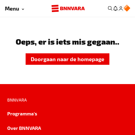
Menu
Oeps, er is iets mis gegaan..
Doorgaan naar de homepage
BNNVARA
Programma's
Over BNNVARA