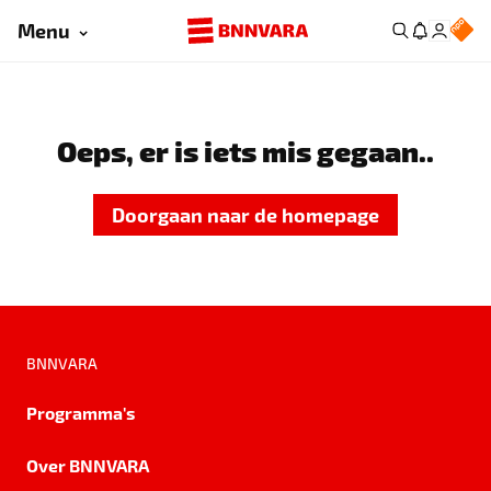
Menu
Oeps, er is iets mis gegaan..
Doorgaan naar de homepage
BNNVARA
Programma's
Over BNNVARA