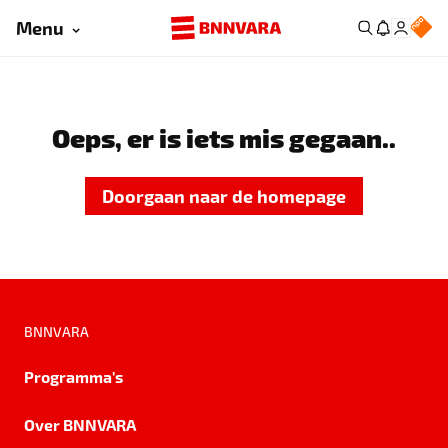
Menu
Oeps, er is iets mis gegaan..
Doorgaan naar de homepage
BNNVARA
Programma's
Over BNNVARA