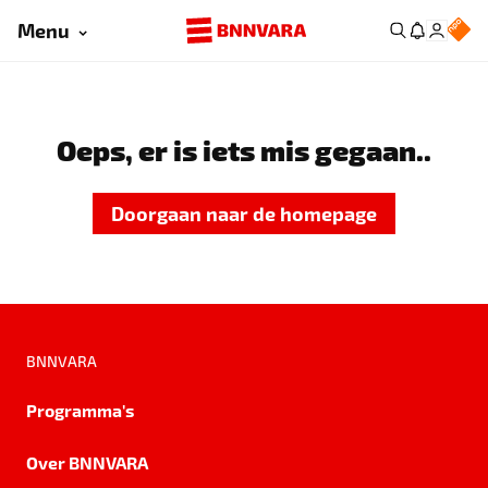
Menu
Oeps, er is iets mis gegaan..
Doorgaan naar de homepage
BNNVARA
Programma's
Over BNNVARA