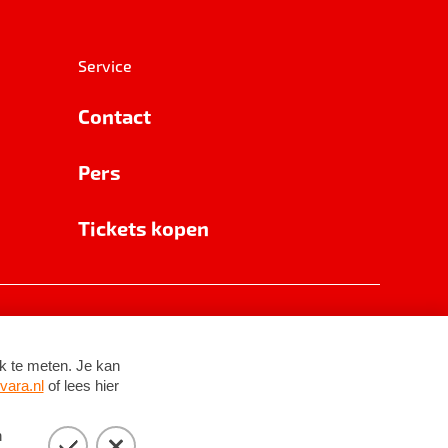
Service
Contact
Pers
Tickets kopen
RSIN 8531 62 402