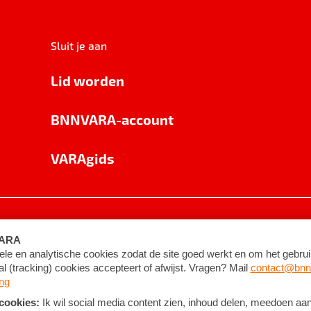
Sluit je aan
Lid worden
BNNVARA-account
VARAgids
voorwaarden
©
2026
BNNVARA