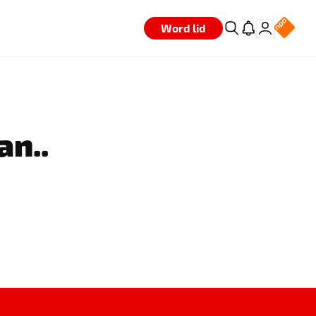
Word lid
an..