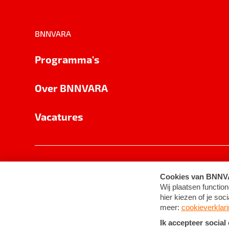
BNNVARA
Programma's
Over BNNVARA
Vacatures
Privacy
Cookie-instellingen
Algemene 