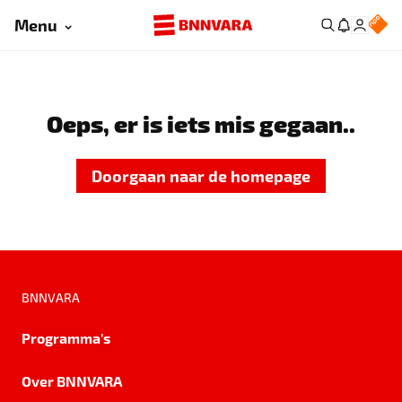
Menu
Oeps, er is iets mis gegaan..
Doorgaan naar de homepage
BNNVARA
Programma's
Over BNNVARA