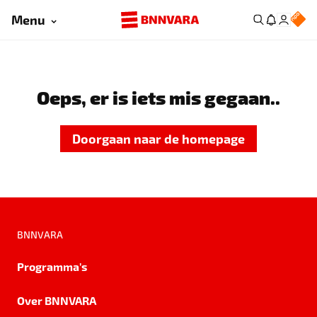
Menu
Oeps, er is iets mis gegaan..
Doorgaan naar de homepage
BNNVARA
Programma's
Over BNNVARA