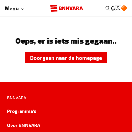
Menu
Oeps, er is iets mis gegaan..
Doorgaan naar de homepage
BNNVARA
Programma's
Over BNNVARA