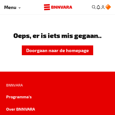
Menu
Oeps, er is iets mis gegaan..
Doorgaan naar de homepage
BNNVARA
Programma's
Over BNNVARA