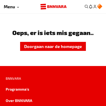
Menu
Oeps, er is iets mis gegaan..
Doorgaan naar de homepage
BNNVARA
Programma's
Over BNNVARA