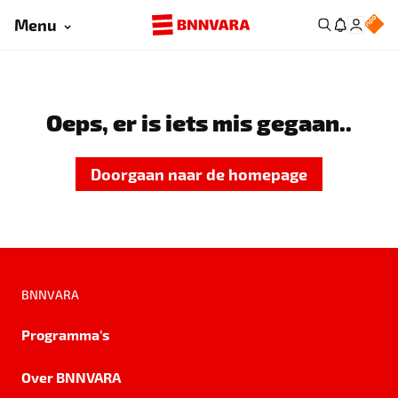
Menu
Oeps, er is iets mis gegaan..
Doorgaan naar de homepage
BNNVARA
Programma's
Over BNNVARA