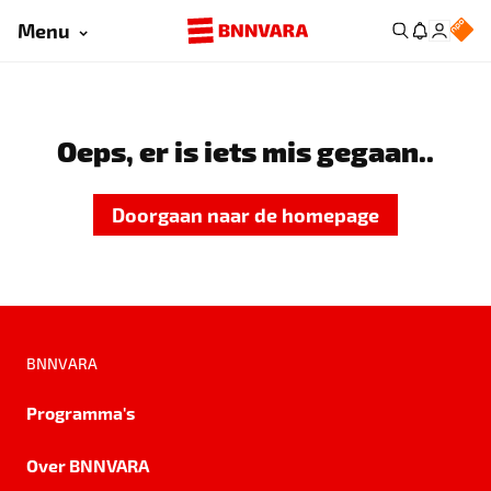
Menu
Oeps, er is iets mis gegaan..
Doorgaan naar de homepage
BNNVARA
Programma's
Over BNNVARA