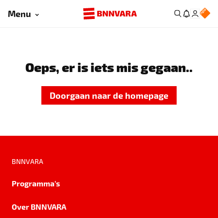
Menu
Oeps, er is iets mis gegaan..
Doorgaan naar de homepage
BNNVARA
Programma's
Over BNNVARA