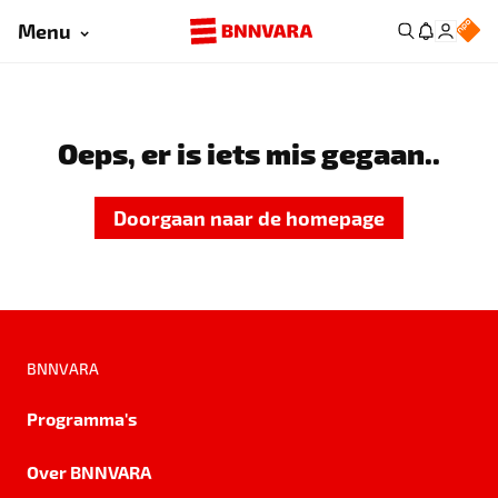
Menu
Oeps, er is iets mis gegaan..
Doorgaan naar de homepage
BNNVARA
Programma's
Over BNNVARA