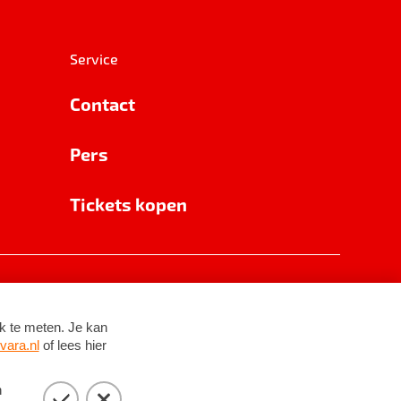
Service
Contact
Pers
Tickets kopen
RSIN 8531 62 402