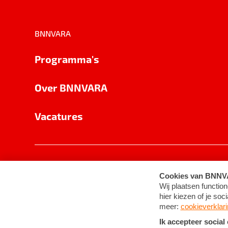
BNNVARA
Programma's
Over BNNVARA
Vacatures
Privacy
Cookie-instellingen
Algemene 