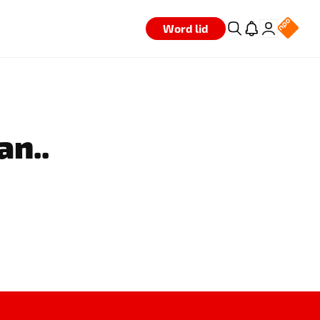
Word lid
an..