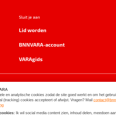
Sluit je aan
Lid worden
BNNVARA-account
VARAgids
voorwaarden
©
2026
BNNVARA