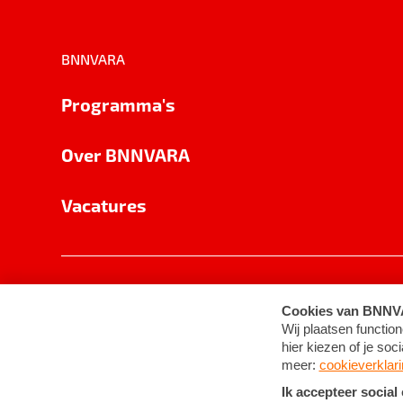
BNNVARA
Programma's
Over BNNVARA
Vacatures
Privacy
Cookie-instellingen
Algemene 