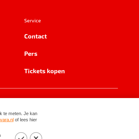
Service
Contact
Pers
Tickets kopen
RSIN 8531 62 402