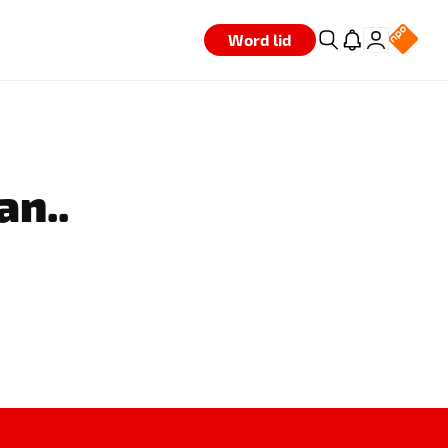
Word lid
an..