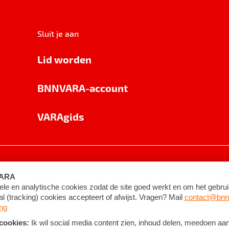
Sluit je aan
Lid worden
BNNVARA-account
VARAgids
voorwaarden
©
2026
BNNVARA