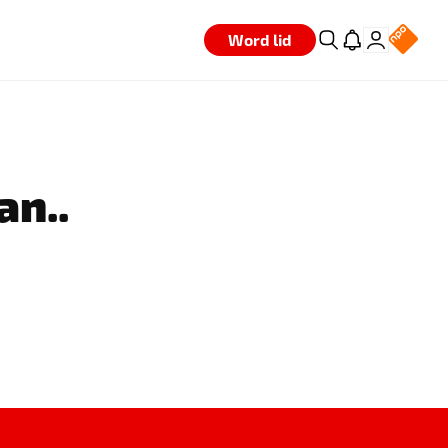
Word lid
an..