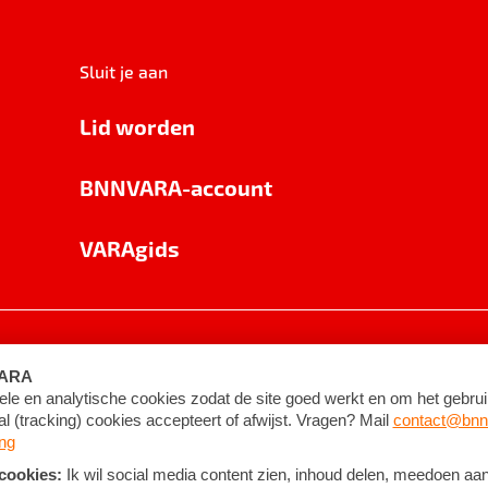
Sluit je aan
Lid worden
BNNVARA-account
VARAgids
voorwaarden
©
2026
BNNVARA