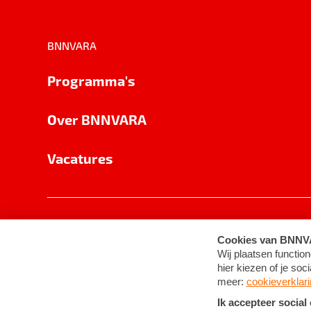
BNNVARA
Programma's
Over BNNVARA
Vacatures
Privacy
Cookie-instellingen
Algemene 