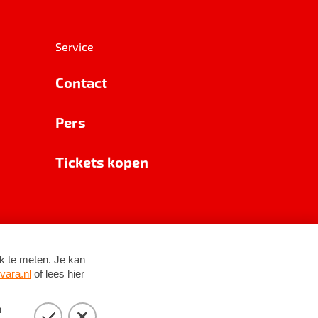
Service
Contact
Pers
Tickets kopen
RSIN 8531 62 402