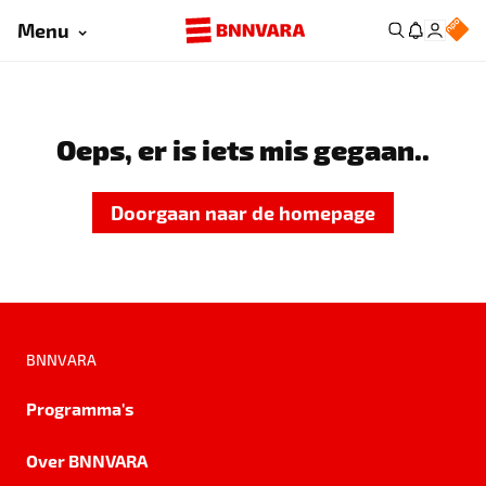
Menu
Oeps, er is iets mis gegaan..
Doorgaan naar de homepage
BNNVARA
Programma's
Over BNNVARA