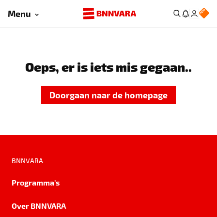
Menu
Oeps, er is iets mis gegaan..
Doorgaan naar de homepage
BNNVARA
Programma's
Over BNNVARA