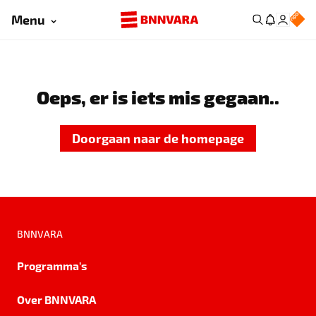
Menu
Oeps, er is iets mis gegaan..
Doorgaan naar de homepage
BNNVARA
Programma's
Over BNNVARA