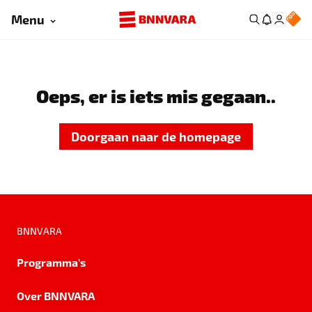
Menu
Oeps, er is iets mis gegaan..
Doorgaan naar de homepage
BNNVARA
Programma's
Over BNNVARA