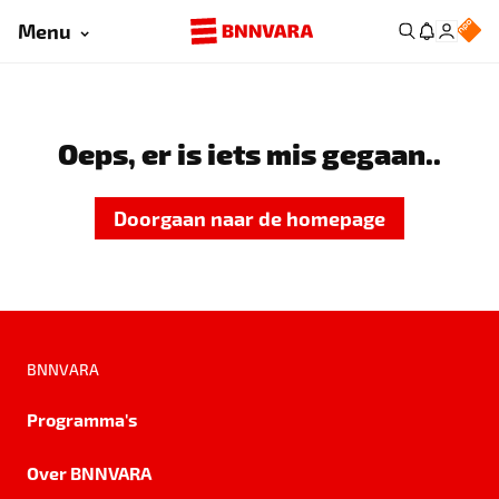
Menu
Oeps, er is iets mis gegaan..
Doorgaan naar de homepage
BNNVARA
Programma's
Over BNNVARA