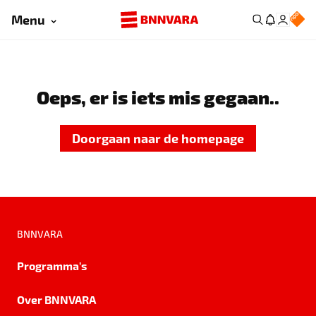
Menu
Oeps, er is iets mis gegaan..
Doorgaan naar de homepage
BNNVARA
Programma's
Over BNNVARA