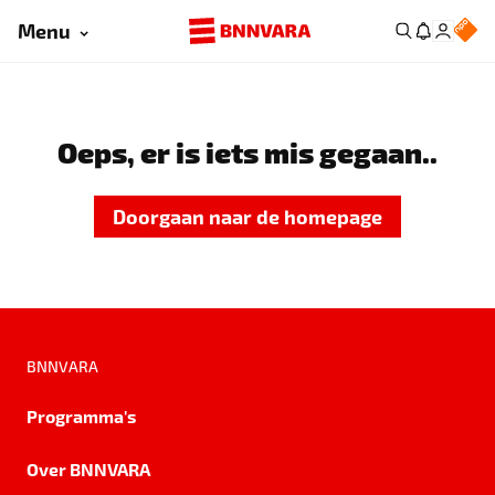
Menu
Oeps, er is iets mis gegaan..
Doorgaan naar de homepage
BNNVARA
Programma's
Over BNNVARA