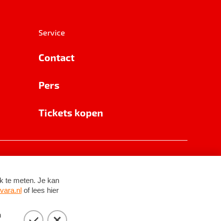
Service
Contact
Pers
Tickets kopen
RSIN 8531 62 402