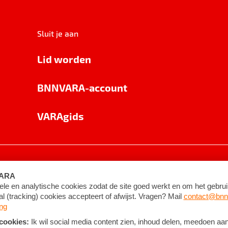
Sluit je aan
Lid worden
BNNVARA-account
VARAgids
voorwaarden
©
2026
BNNVARA