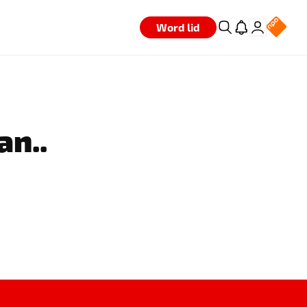
Word lid
an..