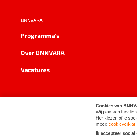
BNNVARA
Programma's
Over BNNVARA
Vacatures
Privacy
Cookie-instellingen
Algemene 