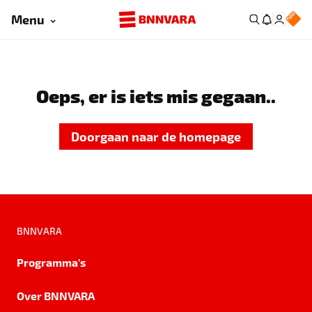
Menu
Oeps, er is iets mis gegaan..
Doorgaan naar de homepage
BNNVARA
Programma's
Over BNNVARA