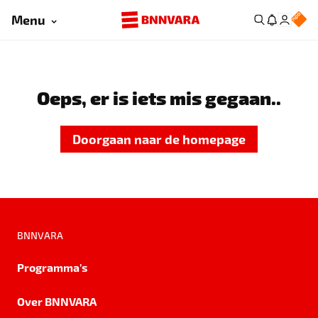
Menu
Oeps, er is iets mis gegaan..
Doorgaan naar de homepage
BNNVARA
Programma's
Over BNNVARA