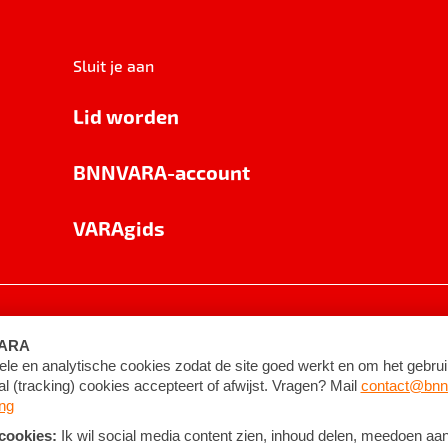
Sluit je aan
Lid worden
BNNVARA-account
VARAgids
voorwaarden
©
2026
BNNVARA