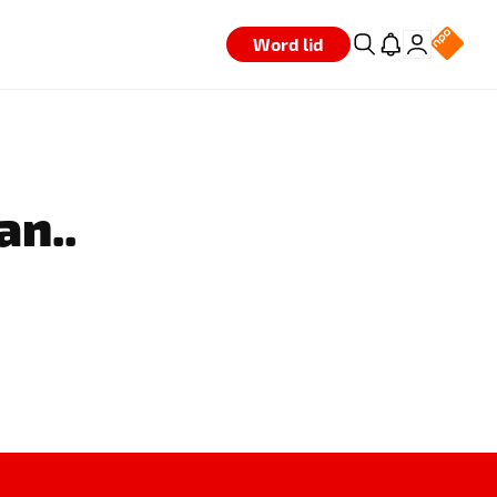
Word lid
an..