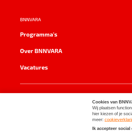
BNNVARA
Programma's
Over BNNVARA
Vacatures
Privacy
Cookie-instellingen
Algemene 