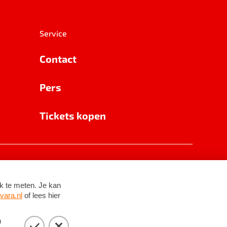
Service
Contact
Pers
Tickets kopen
RSIN 8531 62 402