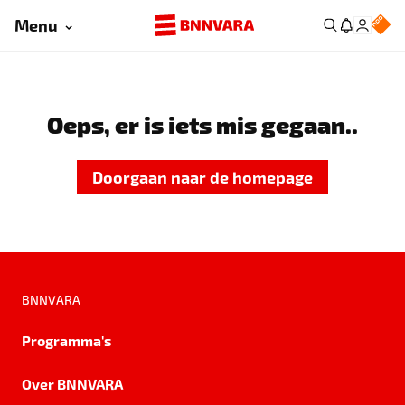
Menu
Oeps, er is iets mis gegaan..
Doorgaan naar de homepage
BNNVARA
Programma's
Over BNNVARA