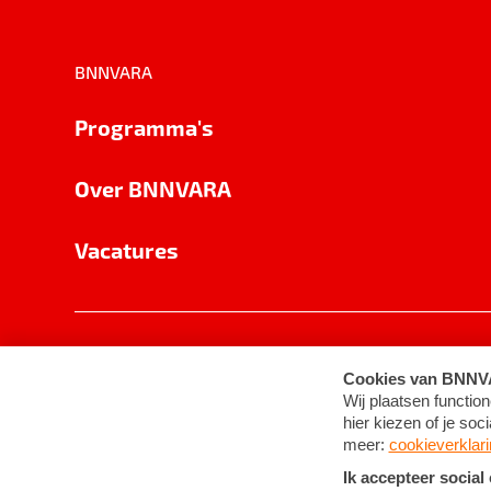
BNNVARA
Programma's
Over BNNVARA
Vacatures
Privacy
Cookie-instellingen
Algemene 