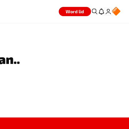
Word lid
an..