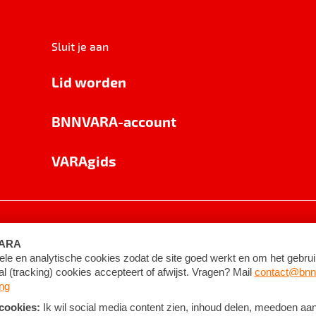
Sluit je aan
Lid worden
BNNVARA-account
VARAgids
voorwaarden
©
2026
BNNVARA