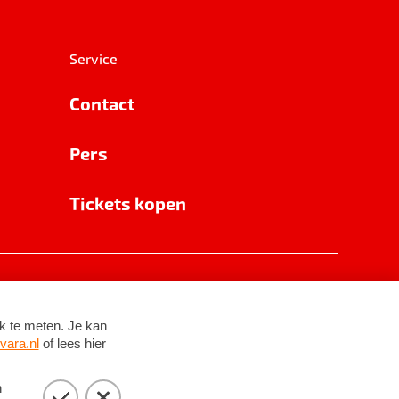
Service
Contact
Pers
Tickets kopen
RSIN 8531 62 402