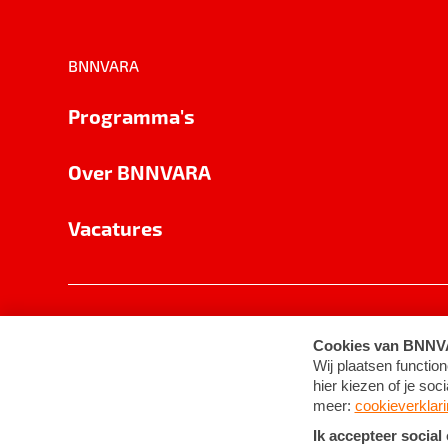
BNNVARA
Programma's
Over BNNVARA
Vacatures
Privacy
Cookie-instellingen
Algemene 