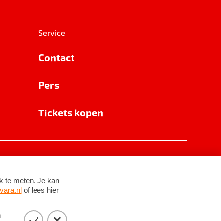
Service
Contact
Pers
Tickets kopen
RSIN 8531 62 402