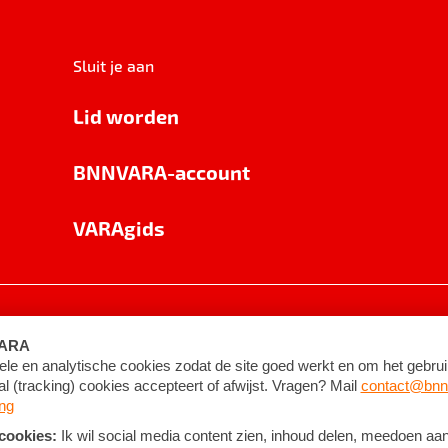
Sluit je aan
Lid worden
BNNVARA-account
VARAgids
voorwaarden
©
2026
BNNVARA