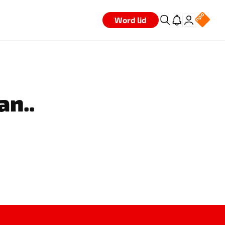
Word lid
an..