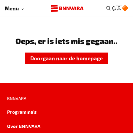
Menu
Oeps, er is iets mis gegaan..
Doorgaan naar de homepage
BNNVARA
Programma's
Over BNNVARA