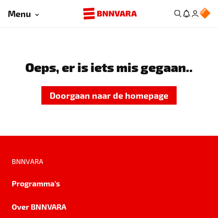
Menu
Oeps, er is iets mis gegaan..
Doorgaan naar de homepage
BNNVARA
Programma's
Over BNNVARA